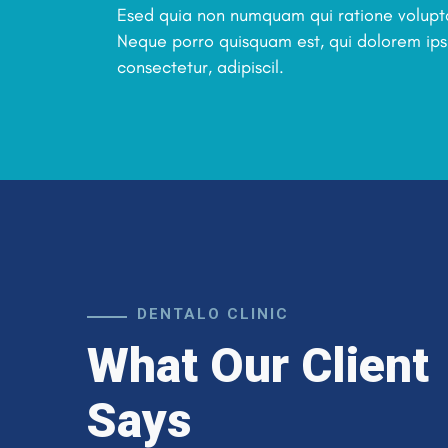
Esed quia non numquam qui ratione volupt
Neque porro quisquam est, qui dolorem ips
consectetur, adipiscil.
DENTALO CLINIC
justo. Cras
What Our Client
“Aliquam feugiat mi nec metus
eget
varius ali. Integer vel massa
Says
uis.
augue. Nunc efficitur, justo vita
stas,
pla cursus, nunc dui blandit leo,