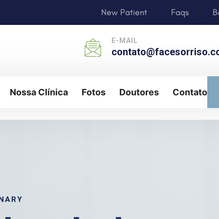
New Patient
Faqs
B
|
|
E-MAIL
contato@facesorriso.c
Nossa Clínica
Fotos
Doutores
Contato
Nossa Clínica
Fotos
Doutores
Contato
INARY