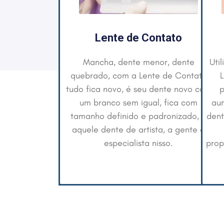
 Contato
Clareamento
 menor, dente
Utilizamos da mais nova tecnologia a
Ali
Lente de Contato
Laser para fazer o clareamento
só
seu dente novo com
perfeito para seus dentes e isso
de 
igual, fica com
aumenta a qualidade e a saúde dos
post
 e padronizado, é
dentes durante o processo, diminuindo
rtista, a gente é
o nível de sensibilidade e
sta nisso.
proporcionando o Branco mais Branco.