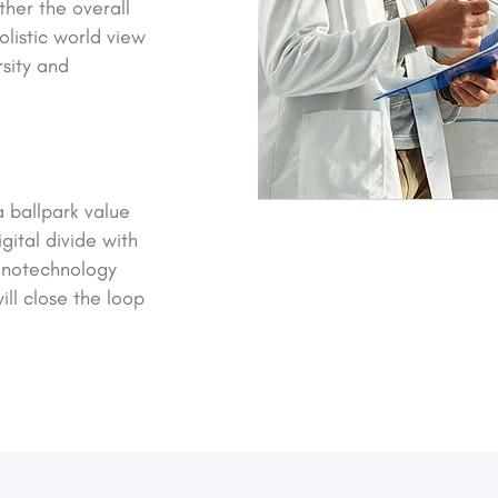
ther the overall
olistic world view
rsity and
a ballpark value
gital divide with
Nanotechnology
ll close the loop