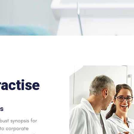
ractise
rs
ust synopsis for
 to corporate