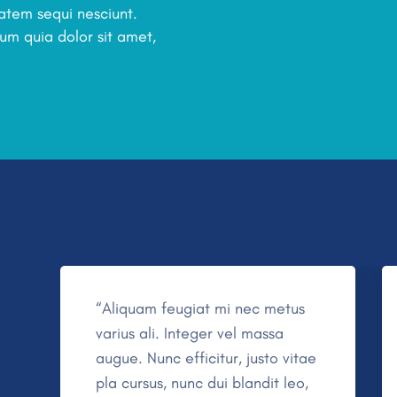
atem sequi nesciunt.
um quia dolor sit amet,
“Nulla pular aliquet orci, sed
dignissim diam. Sed volutpat
e
mole in frila. Pellente vel tempus
ligula, sit amet dic rtor. Sed