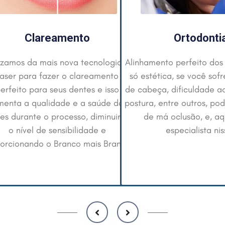
Ortodontia
Prótese e Pro
nhamento perfeito dos dentes não é
Nosso serviço de prótese
 estética, se você sofre com dores
(prótese sob impl
cabeça, dificuldade ao respirar, má
extremamente eficiente
ura, entre outros, pode ser sintoma
um ciclo entre men
de má oclusão, e, aqui somos
acabamento, fixação e 
especialista nisso.
entrega um produto co
qualidade em um mel
benefício