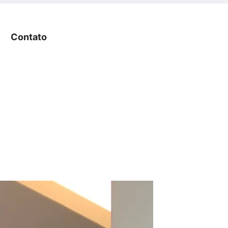
Contato
Contato