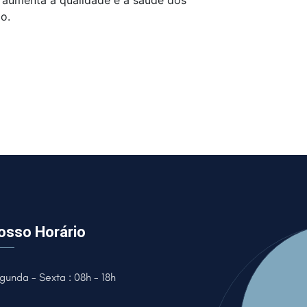
o aumenta a qualidade e a saúde dos
o.
osso Horário
gunda - Sexta : 08h - 18h